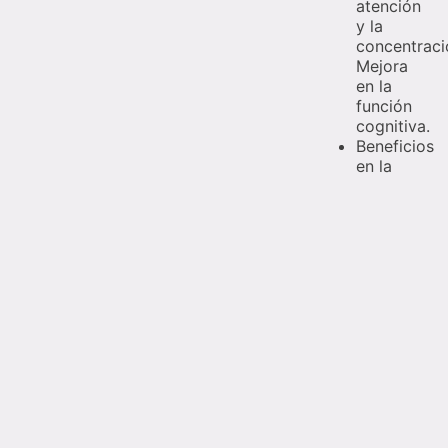
atención
y la
concentraci
Mejora
en la
función
cognitiva.
Beneficios
en la
salud de
la piel.
Promueve
la
relajación
creando
una
regeneració
celular
y,
en
consecuenci
luminosidad