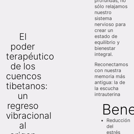
profundas, no
sólo relajamos
nuestro
sistema
nervioso para
crear un
El
estado de
equilibrio y
poder
bienestar
terapéutico
integral.
de los
Reconectamos
con nuestra
cuencos
memoria más
antigua: la de
tibetanos:
la escucha
un
intrauterina
regreso
Bene
vibracional
Reducción
al
del
estrés